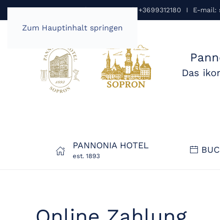
Pannonia Hotel Sopron I Tel: +3699312180 I E-mail:
Zum Hauptinhalt springen
Pann
Das iko
PANNONIA HOTEL
BUC
est. 1893
Online Zahlung