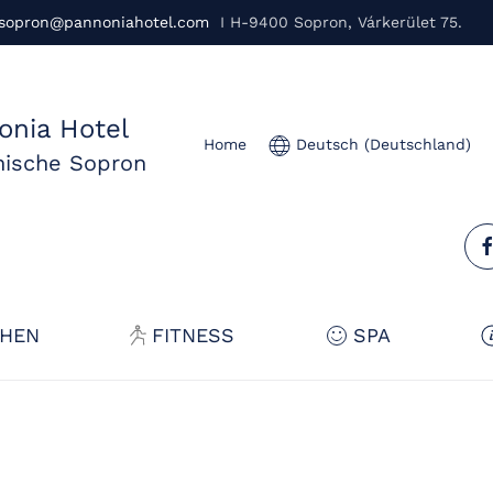
sopron@pannoniahotel.com
I H-9400 Sopron, Várkerület 75.
onia Hotel
Home
Deutsch (Deutschland)
nische Sopron
HEN
FITNESS
SPA