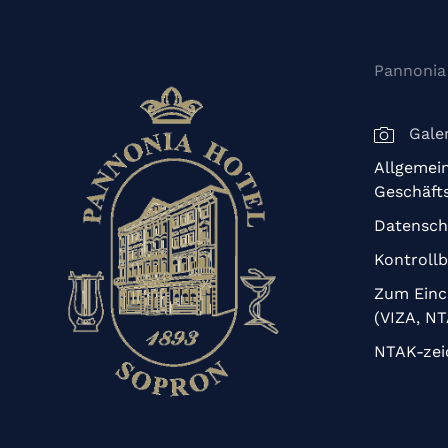
Pannonia
Galer
Allgemei
Geschäft
Datensch
Kontroll
Zum Einc
(VIZA, N
NTAK-zei