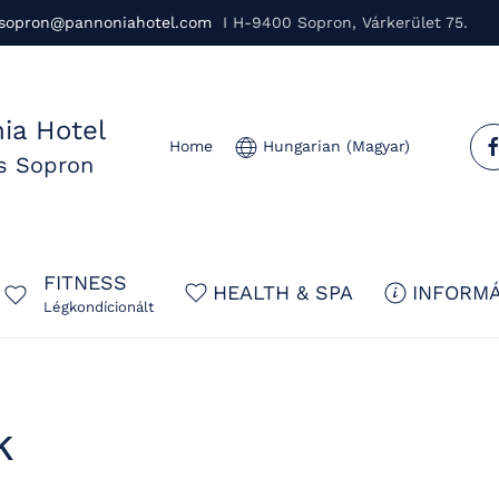
sopron@pannoniahotel.com
I H-9400 Sopron, Várkerület 75.
ia Hotel
Home
Hungarian (Magyar)
us Sopron
FITNESS
HEALTH & SPA
INFORMÁ
Légkondícionált
k