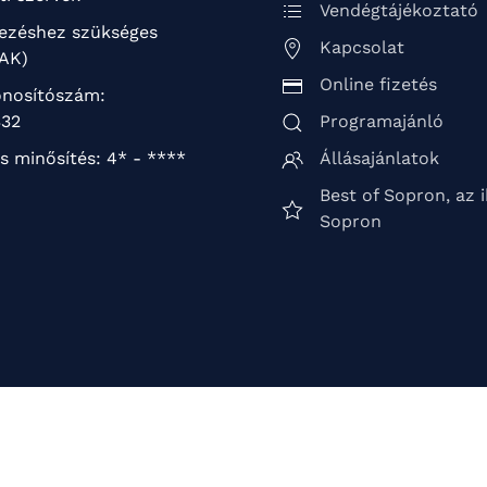
Vendégtájékoztató
kezéshez szükséges
Kapcsolat
TAK)
Online fizetés
nosítószám:
32
Programajánló
s minősítés: 4* - ****
Állásajánlatok
Best of Sopron, az 
Sopron