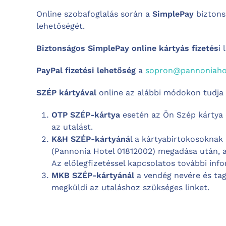
Online szobafoglalás során a
S
implePay
biztons
lehetőségét.
Biztonságos S
implePay online kártyás fizetés
i 
PayPal fizetési lehetőség
a
sopron@pannoniah
SZÉP kártyával
online az alábbi módokon tudja e
OTP SZÉP-kártya
esetén az Ön Szép kártya o
az utalást.
K&H SZÉP-kártyáná
l a kártyabirtokosoknak
(Pannonia Hotel 01812002) megadása után, a
Az előlegfizetéssel kapcsolatos további info
MKB SZÉP-kártyánál
a vendég nevére és tag
megküldi az utaláshoz szükséges linket.