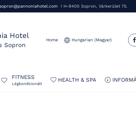
sopron@pannoniahotel.com
I H-9400 Sopron, Várkerület 75.
ia Hotel
Home
Hungarian (Magyar)
us Sopron
FITNESS
HEALTH & SPA
INFORMÁ
Légkondícionált