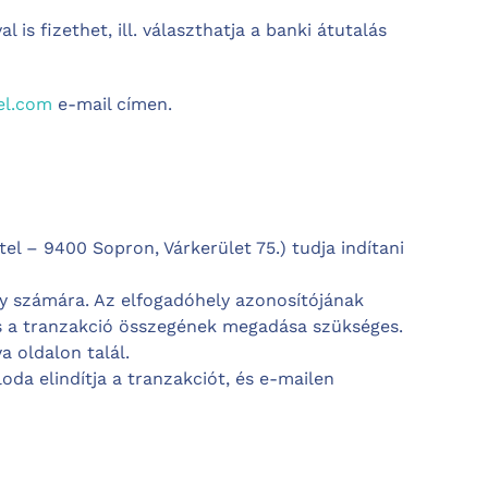
 is fizethet, ill. választhatja a banki átutalás
el.com
e-mail címen.
el – 9400 Sopron, Várkerület 75.) tudja indítani
ly számára. Az elfogadóhely azonosítójának
és a tranzakció összegének megadása szükséges.
a oldalon talál.
da elindítja a tranzakciót, és e-mailen