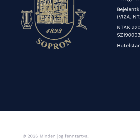
Bejelent
(VIZA, N
NTAK azo
SZ190003
Hotelstar
© 2026 Minden jog fenntartva.