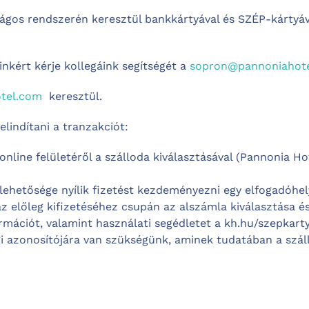
ágos rendszerén keresztül
bankkártyával és SZÉP-kártyával
linkért kérje kollegáink segítségét a
sopron@pannoniahot
otel.com
keresztül.
lindítani a tranzakciót:
nline felületéről a szálloda kiválasztásával (Pannonia Hot
 lehetősége nyílik fizetést kezdeményezni egy elfogadóhe
z előleg kifizetéséhez csupán az alszámla kiválasztása 
rmációt, valamint használati segédletet a kh.hu/szepkarty
i azonosítójára van szükségünk, aminek tudatában a szállo