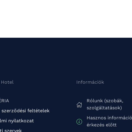
 Hotel
Információk
ÉRIA
Rólunk (szobák,
szolgáltatások)
 szerződési feltételek
Hasznos informáci
mi nyilatkozat
érkezés előtt
ti szervek