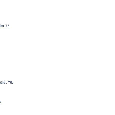
et 75.
.
ület 75.
7