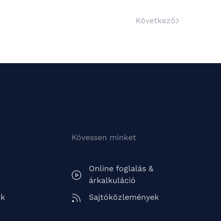
Következő
Kövessen minket
Online foglalás &
árkalkuláció
ók
Sajtóközlemények