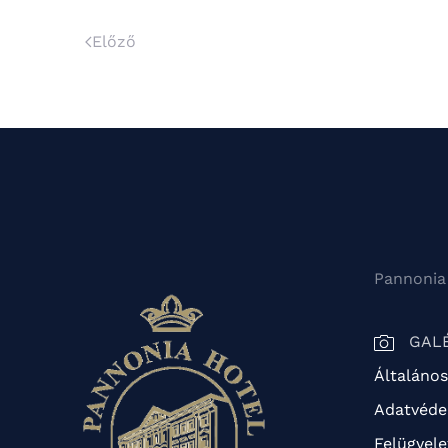
Előző
Pannonia
GAL
Általános
Adatvédel
Felügyele