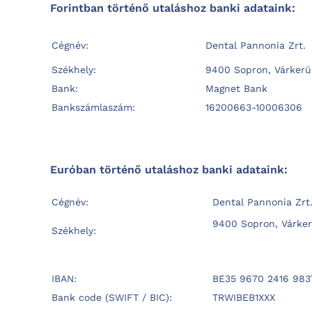
Forintban történő utaláshoz banki adataink:
Cégnév:
Dental Pannonia Zrt.
Székhely:
9400 Sopron, Várkerül
Bank:
Magnet Bank
Bankszámlaszám:
16200663-10006306
Euróban történő utaláshoz banki adataink:
Cégnév:
Dental Pannonia Zrt
9400 Sopron, Várker
Székhely:
IBAN:
BE35 9670 2416 983
Bank code (SWIFT / BIC):
TRWIBEB1XXX