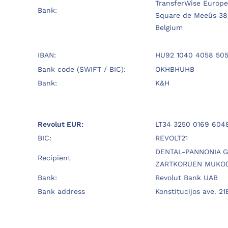
TransferWise Europe
Bank:
Square de Meeûs 38 
Belgium
IBAN:
HU92 1040 4058 505
Bank code (SWIFT / BIC):
OKHBHUHB
Bank:
K&H
Revolut EUR:
LT34 3250 0169 604
BIC:
REVOLT21
DENTAL-PANNONIA 
Recipient
ZARTKORUEN MUKO
Bank:
Revolut Bank UAB
Bank address
Konstitucijos ave. 21