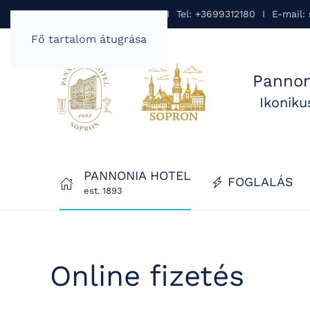
Pannonia Hotel Sopron I Tel: +3699312180 I E-mail:
Fő tartalom átugrása
Pannon
Ikonik
PANNONIA HOTEL
FOGLALÁS
est. 1893
Online fizetés