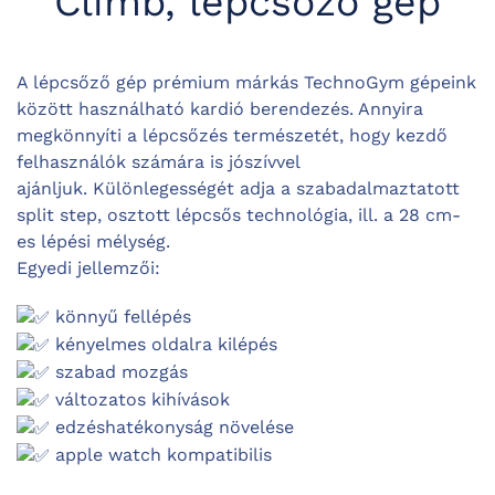
Climb, lépcsőző gép
A lépcsőző gép prémium márkás TechnoGym gépeink
között használható kardió berendezés. Annyira
megkönnyíti a lépcsőzés természetét, hogy kezdő
felhasználók számára is jószívvel
ajánljuk. Különlegességét adja a szabadalmaztatott
split step, osztott lépcsős technológia, ill. a 28 cm-
es lépési mélység.
Egyedi jellemzői:
könnyű fellépés
kényelmes oldalra kilépés
szabad mozgás
változatos kihívások
edzéshatékonyság növelése
apple watch kompatibilis