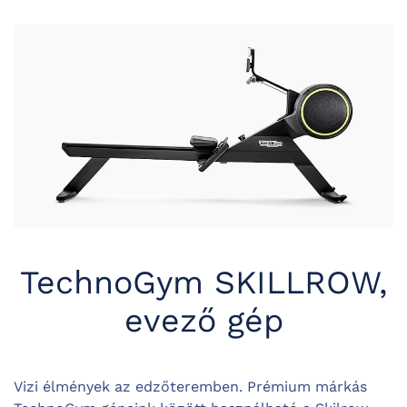
TechnoGym SKILLROW,
evező gép
Vizi élmények az edzőteremben. Prémium márkás