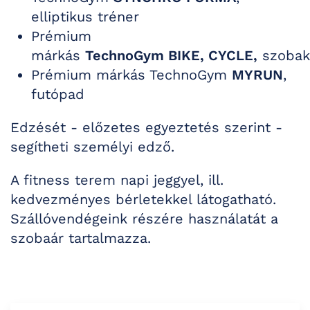
elliptikus tréner
Prémium
márkás
TechnoGym
BIKE, CYCLE,
szobak
Prémium márkás TechnoGym
MYRUN
,
futópad
Edzését - előzetes egyeztetés szerint -
segítheti s
zemélyi edző.
A fitness terem napi jeggyel, ill.
kedvezményes bérletekkel látogatható.
Szállóvendégeink részére használatát a
szobaár tartalmazza.