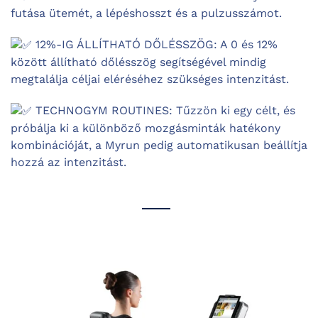
futása ütemét, a lépéshosszt és a pulzusszámot.
12%-IG ÁLLÍTHATÓ DŐLÉSSZÖG: A 0 és 12%
között állítható dőlésszög segítségével mindig
megtalálja céljai eléréséhez szükséges intenzitást.
TECHNOGYM ROUTINES: Tűzzön ki egy célt, és
próbálja ki a különböző mozgásminták hatékony
kombinációját, a Myrun pedig automatikusan beállítja
hozzá az intenzitást.