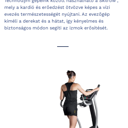
TechnoGym gépeink között használható a Skilrow ,
mely a kardió és erőedzést ötvözve képes a vízi
evezés természetességét nyújtani. Az evezőgép
kíméli a derekat és a hátat, így kényelmes és
biztonságos módon segíti az izmok erősítését.