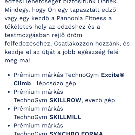
edzési lehetőséget biztosítunk Önnek.
Mindegy, hogy Ön egy tapasztalt edző
vagy egy kezdő a Pannonia Fitness a
tökéletes hely az edzéshez és a
testmozgásban rejlő öröm
felfedezéséhez. Csatlakozzon hozzánk, és
kezdje el az útját a jobb egészség felé
még ma!
Prémium márkás TechnoGym
Excite®
Climb
, lépcsőző gép
Prémium márkás
TechnoGym
SKILLROW
, evező gép
Prémium márkás
TechnoGym
SKILLMILL
Prémium márkás
TechnoGym
SYNCHRO FORMA
,