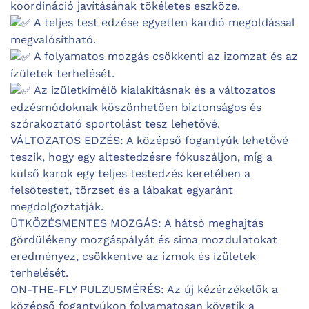
koordináció javításának tökéletes eszköze.
A teljes test edzése egyetlen kardió megoldással
megvalósítható.
A folyamatos mozgás csökkenti az izomzat és az
ízületek terhelését.
Az ízületkímélő kialakításnak és a változatos
edzésmódoknak köszönhetően biztonságos és
szórakoztató sportolást tesz lehetővé.
VÁLTOZATOS EDZÉS: A középső fogantyúk lehetővé
teszik, hogy egy altestedzésre fókuszáljon, míg a
külső karok egy teljes testedzés keretében a
felsőtestet, törzset és a lábakat egyaránt
megdolgoztatják.
ÜTKÖZÉSMENTES MOZGÁS: A hátsó meghajtás
gördülékeny mozgáspályát és sima mozdulatokat
eredményez, csökkentve az izmok és ízületek
terhelését.
ON-THE-FLY PULZUSMÉRÉS: Az új kézérzékelők a
középső fogantyúkon folyamatosan követik a