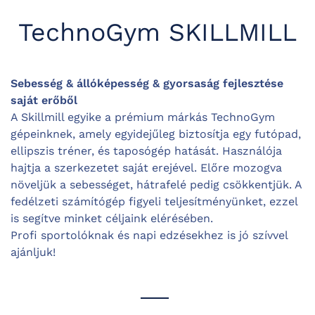
TechnoGym SKILLMILL
Sebesség & állóképesség & gyorsaság fejlesztése
saját erőből
A Skillmill egyike a prémium márkás TechnoGym
gépeinknek, amely egyidejűleg biztosítja egy futópad,
ellipszis tréner, és taposógép hatását. Használója
hajtja a szerkezetet saját erejével. Előre mozogva
növeljük a sebességet, hátrafelé pedig csökkentjük. A
fedélzeti számítógép figyeli teljesítményünket, ezzel
is segítve minket céljaink elérésében.
Profi sportolóknak és napi edzésekhez is jó szívvel
ajánljuk!