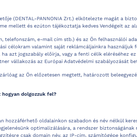
tetője (DENTAL-PANNONIA Zrt.) elkötelezte magát a bizt
me mellett és ezúton tájékoztatja kedves Vendégeit az al
, telefonszám, e-mail cím stb.) és az Ön felhasználói ad
ási célokram valamint saját reklámcáljainkra használjuk 
ha azt jogszabály előírja, vagy a fenti célik eléréséhez e
tner vállakozás az Európai Adatvédelmi szabályozását bet
zárlóag az Ön előzetesen megtett, határozott beleegyezé
t hogyan dolgozzuk fel?
an hozzáférhető oldalainkon szabadon és név nélkül keresh
 megjelenésünk optimalizálására, a rendszer biztonságának
zítésre csak domain név, az IP-cím, számítógépe konfigu