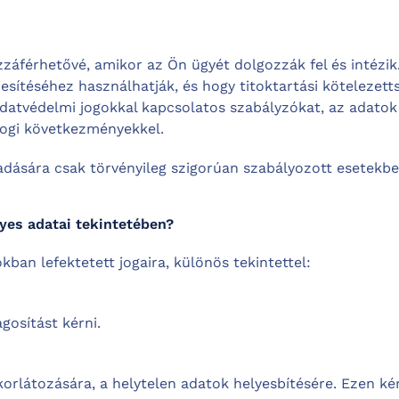
áférhetővé, amikor az Ön ügyét dolgozzák fel és intézik.
jesítéséhez használhatják, és hogy titoktartási kötelezett
datvédelmi jogokkal kapcsolatos szabályzókat, az adatok 
jogi következményekkel.
dására csak törvényileg szigorúan szabályozott esetekbe
yes adatai tekintetében?
kban lefektetett jogaira, különös tekintettel:
ágosítást kérni.
rlátozására, a helytelen adatok helyesbítésére. Ezen ké