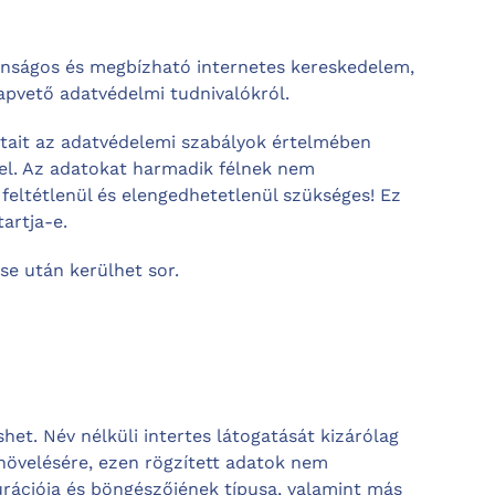
onságos és megbízható internetes kereskedelem,
apvető adatvédelmi tudnivalókról.
atait az adatvédelemi szabályok értelmében
fel. Az adatokat harmadik félnek nem
z feltétlenül és elengedhetetlenül szükséges! Ez
artja-e.
se után kerülhet sor.
et. Név nélküli intertes látogatását kizárólag
 növelésére, ezen rögzített adatok nem
rációja és böngészőjének típusa, valamint más