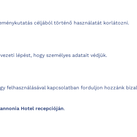
eménykutatás céljából történő használatát korlátozni.
ezeti lépést, hogy személyes adatait védjük.
gy felhasználásával kapcsolatban forduljon hozzánk biz
annonia Hotel recepcióján
.