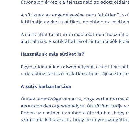
útvonalon érkezik a felhasználó az adott oldalr
A sütiknek az engedélyezése nem feltétlenül sz
letilthatja ezeket a sütiket, de ebben az eset
A sütik által tárolt információkat nem használ
alatt állnak. A sütik által tárolt információk kizá
Használunk más sütiket is?
Egyes oldalaink és alwebhelyeink a fent leírt süt
oldalakhoz tartozó nyilatkozatban tájékoztatjuk
A sütik karbantartása
Önnek lehetősége van arra, hogy karbantartsa és/
aboutcookies.org webhelyre. Ön törölni tudja a 
Ebben az esetben azonban előfordulhat, hogy min
számolnia kell azzal is, hogy bizonyos szolgál