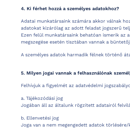
4. Ki férhet hozzá a személyes adatokhoz?
Adatai munkatársaink számára akkor válnak hozz
adatokat kizárólag az adott feladat jogszerű tel
Ezen felül munkatársaink behatóan ismerik az a
megszegése esetén tisztában vannak a büntető
A személyes adatok harmadik félnek történő áta
5. Milyen jogai vannak a felhasználónak személ
Felhívjuk a figyelmét az adatvédelmi jogszabályo
a. Tájékozódási jog
Jogában áll az általunk rögzített adatairól felvil
b. Ellenvetési jog
Joga van a nem megengedett adatok törlésére/ko