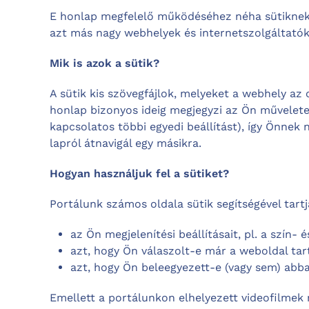
E honlap megfelelő működéséhez néha sütiknek -
azt más nagy webhelyek és internetszolgáltatók 
Mik is azok a sütik?
A sütik kis szövegfájlok, melyeket a webhely az 
honlap bizonyos ideig megjegyzi az Ön műveleteit
kapcsolatos többi egyedi beállítást), így Önnek
lapról átnavigál egy másikra.
Hogyan használjuk fel a sütiket?
Portálunk számos oldala sütik segítségével tartj
az Ön megjelenítési beállításait, pl. a szín- 
azt, hogy Ön válaszolt-e már a weboldal tar
azt, hogy Ön beleegyezett-e (vagy sem) abba
Emellett a portálunkon elhelyezett videofilmek n