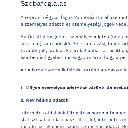
Szobafoglalás
A soproni négycsillagos Pannonia Hotel üzemel
a személyes adatok és személyeségi jogok védel
Az Ön által megadott személyes adatok (név, cím
kizárólag szerződéskötési, számlázási, tanácsad
továbbítjuk, csak és kizárólag abban az esetben, 
esetben is figyelemmel vagyunk arra, hogy a per
Az adatok haramdik félnek történő átadására ki
1. Milyen személyes adatokat kérünk, és ezeke
a. Név nélküli adatok
Internetes oldalaink látogatása során általános
statisztikai célokra használjuk fel, internetes
tartalmaznak semmiszerű személyes adatot. Rög