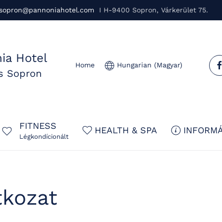
sopron@pannoniahotel.com
I H-9400 Sopron, Várkerület 75.
ia Hotel
Home
Hungarian (Magyar)
us Sopron
FITNESS
HEALTH & SPA
INFORMÁ
Légkondícionált
tkozat