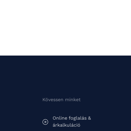
Kövessen minket
Online foglalás &
árkalkuláció