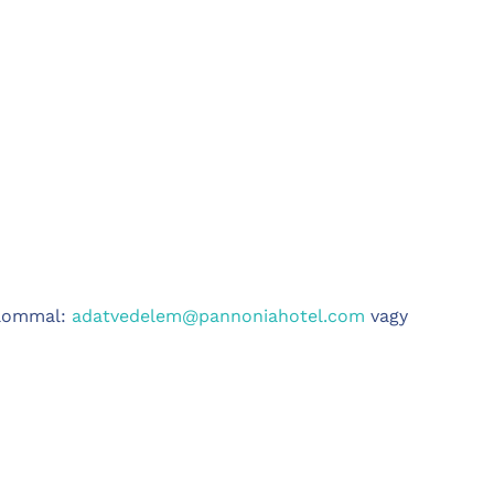
alommal:
adatvedelem@pannoniahotel.com
vagy