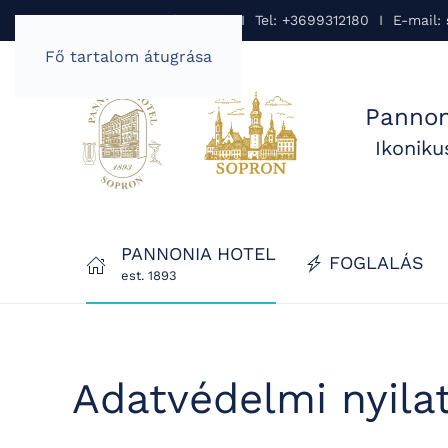
Pannonia Hotel Sopron I Tel: +3699312180 I E-mail:
Fő tartalom átugrása
Pannon
Ikonik
PANNONIA HOTEL
FOGLALÁS
est. 1893
Adatvédelmi nyila