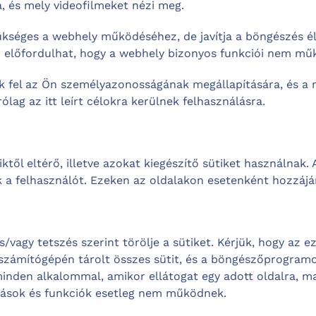
a, és mely videofilmeket nézi meg.
ükséges a webhely működéséhez, de javítja a böngészés él
ben előfordulhat, hogy a webhely bizonyos funkciói nem m
juk fel az Ön személyazonosságának megállapítására, és a
rólag az itt leírt célokra kerülnek felhasználásra.
iktől eltérő, illetve azokat kiegészítő sütiket használnak.
 a felhasználót. Ezeken az oldalakon esetenként hozzájár
vagy tetszés szerint törölje a sütiket. Kérjük, hogy az e
számítógépén tárolt összes sütit, és a böngészőprogramok
den alkalommal, amikor ellátogat egy adott oldalra, manu
tatások és funkciók esetleg nem működnek.