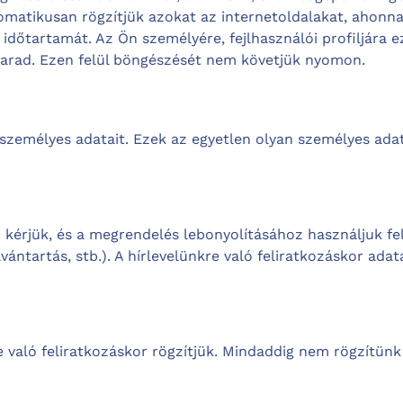
omatikusan rögzítjük azokat az internetoldalakat, ahonna
s időtartamát. Az Ön személyére, fejlhasználói profiljára
marad. Ezen felül böngészését nem követjük nyomon.
k személyes adatait. Ezek az egyetlen olyan személyes ada
érjük, és a megrendelés lebonyolításához használjuk fel 
vántartás, stb.). A hírlevelünkre való feliratkozáskor adata
re való feliratkozáskor rögzítjük. Mindaddig nem rögzítün