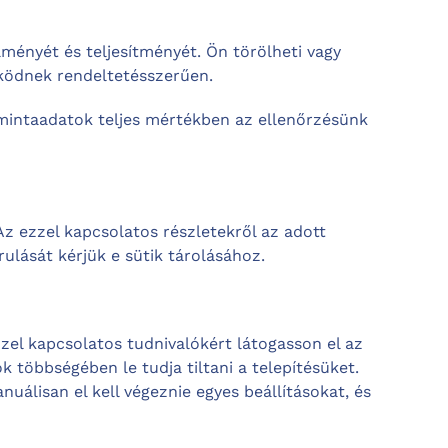
ményét és teljesítményét. Ön törölheti vagy
űködnek rendeltetésszerűen.
 mintaadatok teljes mértékben az ellenőrzésünk
 Az ezzel kapcsolatos részletekről az adott
ulását kérjük e sütik tárolásához.
zzel kapcsolatos tudnivalókért látogasson el az
 többségében le tudja tiltani a telepítésüket.
álisan el kell végeznie egyes beállításokat, és