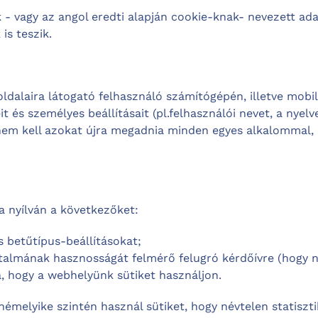
 vagy az angol eredti alapján cookie-knak- nevezett ada
is teszik.
oldalaira látogató felhasználó számítógépén, illetve mobilk
 és személyes beállításait (pl.felhasználói nevet, a nyel
 nem kell azokat újra megadnia minden egyes alkalommal, 
a nyílván a következőket:
és betűtípus-beállításokat;
talmának hasznosságát felmérő felugró kérdőívre (hogy ne
, hogy a webhelyünk sütiket használjon.
émelyike szintén használ sütiket, hogy névtelen statisztik