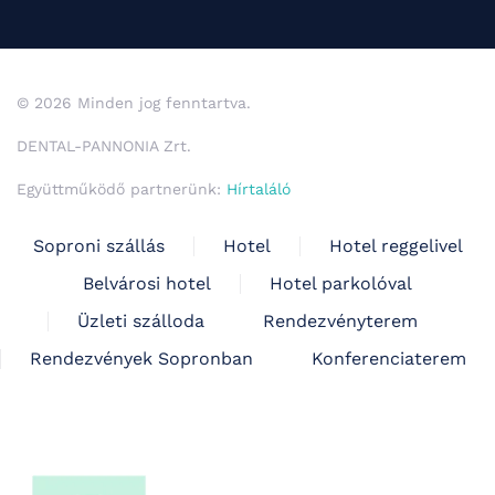
© 2026 Minden jog fenntartva.
DENTAL-PANNONIA Zrt.
Együttműködő partnerünk:
Hírtaláló
Soproni szállás
Hotel
Hotel reggelivel
Belvárosi hotel
Hotel parkolóval
Üzleti szálloda
Rendezvényterem
Rendezvények Sopronban
Konferenciaterem