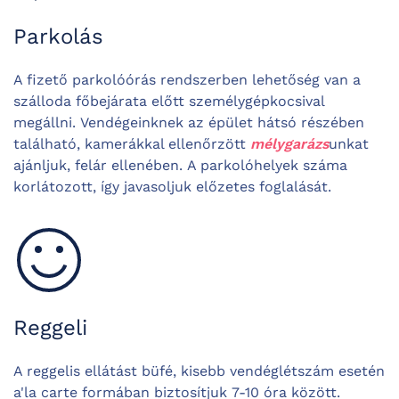
Parkolás
A fizető parkolóórás rendszerben lehetőség van a
szálloda főbejárata előtt személygépkocsival
megállni. Vendégeinknek az épület hátsó részében
található, kamerákkal ellenőrzött
mélygarázs
unkat
ajánljuk, felár ellenében. A parkolóhelyek száma
korlátozott, így javasoljuk előzetes foglalását.
Reggeli
A reggelis ellátást büfé, kisebb vendéglétszám esetén
a'la carte formában biztosítjuk 7-10 óra között.