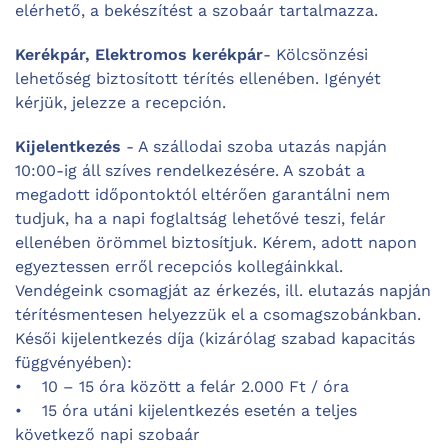
elérhető, a bekészítést a szobaár tartalmazza.
Kerékpár, Elektromos kerékpár
- Kölcsönzési
lehetőség biztosított térítés ellenében. Igényét
kérjük, jelezze a recepción.
Kijelentkezés
- A szállodai szoba utazás napján
10:00-ig áll szíves rendelkezésére. A szobát a
megadott időpontoktól eltérően garantálni nem
tudjuk, ha a napi foglaltság lehetővé teszi, felár
ellenében örömmel biztosítjuk. Kérem, adott napon
egyeztessen erről recepciós kollegáinkkal.
Vendégeink csomagját az érkezés, ill. elutazás napján
térítésmentesen helyezzük el a csomagszobánkban.
Késői kijelentkezés díja (kizárólag szabad kapacitás
függvényében):
• 10 – 15 óra között a felár 2.000 Ft / óra
• 15 óra utáni kijelentkezés esetén a teljes
következő napi szobaár