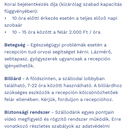
Korai bejelentkezés díja (kizárólag szabad kapacitás
függvényében):
• 10 óra előtti érkezés esetén a teljes előző napi
szobaár
• 10 - 15 óra között a felár 2.000 Ft / óra
Betegség
- Egészségügyi problémák esetén a
recepción tud orvosi segítséget kérni. Lázmérő,
sebtapasz, gyógyszerek ugyancsak a recepción
igényelhetők.
Billiárd
- A földszinten, a szállodai lobbyban
található, 7-22 óra között használható. A billiárdhoz
szükséges eszközök a recepción kölcsönözhetőek
felár ellenében. Kérjük, forduljon a recepcióhoz.
Biztonsági rendszer
- Szállodánk egyes pontjain
videó megfigyelő és rögzítő rendszer működik. Erre
vonatkozó részletes szabályok az adatvédelmi