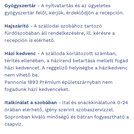
Gyógyszertár
- A nyitvatartás és az ügyeletes
gyógyszertár felől, kérjük, érdeklődjön a recepción.
Hajszárító
- A szállodai szobához tartozó
fürdőszobában áll rendelkezésére, ill. kérésre a
recepción is elérhető.
Házi kedvenc
- A szálloda korlátozott számban,
térítés ellenében, a házirend betartása mellett fogad
házi kedvencet. A reggeliző helyiségbe a házikedvenc
nem vihető be.
Pannonia 1893 Prémium épületszárnyban nem
fogadunk házi kedvenceket.
Italkínálat a szobában
- Ital és snackkínálatunk 0-24
órában elérhető, igény szerint szobaszervízzel.
Sopronban kiváló minőségű és bátran fogyasztható a
csapvíz.