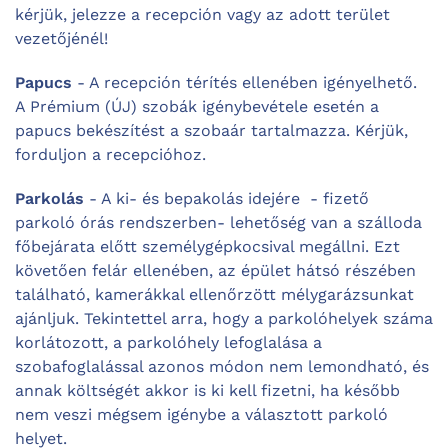
kérjük, jelezze a recepción vagy az adott terület
vezetőjénél!
Papucs
- A recepción térítés ellenében igényelhető.
A Prémium (ÚJ) szobák igénybevétele esetén a
papucs bekészítést a szobaár tartalmazza. Kérjük,
forduljon a recepcióhoz.
Parkolás
- A ki- és bepakolás idejére - fizető
parkoló órás rendszerben- lehetőség van a szálloda
főbejárata előtt személygépkocsival megállni. Ezt
követően felár ellenében, az épület hátsó részében
található, kamerákkal ellenőrzött mélygarázsunkat
ajánljuk. Tekintettel arra, hogy a parkolóhelyek száma
korlátozott, a parkolóhely lefoglalása a
szobafoglalással azonos módon nem lemondható, és
annak költségét akkor is ki kell fizetni, ha később
nem veszi mégsem igénybe a választott parkoló
helyet.