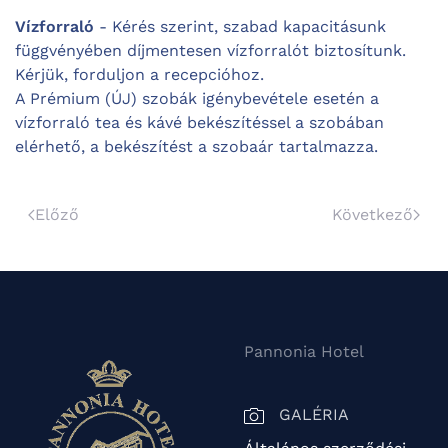
Vízforraló
- Kérés szerint, szabad kapacitásunk
függvényében díjmentesen vízforralót biztosítunk.
Kérjük, forduljon a recepcióhoz.
A Prémium (ÚJ) szobák igénybevétele esetén a
vízforraló tea és kávé bekészítéssel a szobában
elérhető, a bekészítést a szobaár tartalmazza.
Előző
Következő
Pannonia Hotel
GALÉRIA