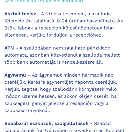
szerződési feltételei elérhetőek itt.
Asztali tenisz
- A fitness teremben, a szálloda
félemeletén található, 0-24 órában használható. Az
ütők, labdák a recepción kölcsönözhetőek felár
ellenében. Kérjük, forduljon a recepcióhoz.
ATM
- A szállodában nem található pénzkiadó
automata, azonban közvetlenül a szálloda mellett
több bank automatája is rendelkezésre áll.
Ágynemű
– Az ágyneműt minden harmadik nap
cseréljük. Kérésre ágyneműjét naponta cseréljük.
Kérjük, segítse, hogy szállodánk környezetkímélő
módon üzemelhessen, és akkor kérjen cserét, ha
szükséges! Igényét jelezze a recepción vagy a
szobaasszonyoknál.
Bababarát eszközök, szolgáltatások -
Szabad
kapacitásunk függvényében a következő eszközöket