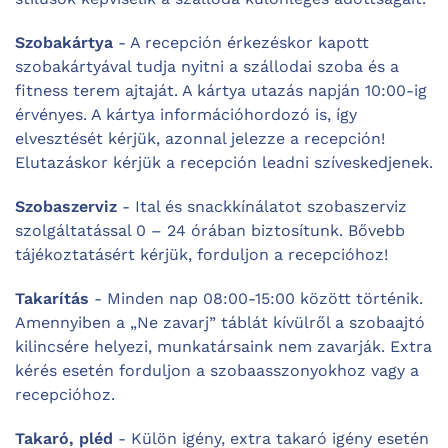
Szobakártya
- A recepción érkezéskor kapott
szobakártyával tudja nyitni a szállodai szoba és a
fitness terem ajtaját. A kártya utazás napján 10:00-ig
érvényes. A kártya információhordozó is, így
elvesztését kérjük, azonnal jelezze a recepción!
Elutazáskor kérjük a recepción leadni szíveskedjenek.
Szobaszerviz
- Ital és snackkínálatot szobaszerviz
szolgáltatással 0 – 24 órában biztosítunk. Bővebb
tájékoztatásért kérjük, forduljon a recepcióhoz!
Takarítás
- Minden nap 08:00-15:00 között történik.
Amennyiben a „Ne zavarj” táblát kívülről a szobaajtó
kilincsére helyezi, munkatársaink nem zavarják. Extra
kérés esetén forduljon a szobaasszonyokhoz vagy a
recepcióhoz.
Takaró, pléd
- Külön igény, extra takaró igény esetén