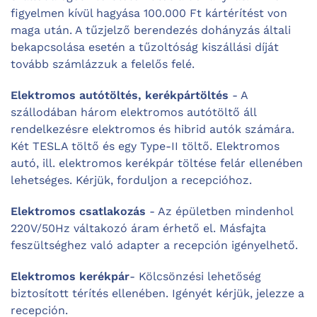
figyelmen kívül hagyása 100.000 Ft kártérítést von
maga után. A tűzjelző berendezés dohányzás általi
bekapcsolása esetén a tűzoltóság kiszállási díját
tovább számlázzuk a felelős felé.
Elektromos autótöltés, kerékpártöltés
- A
szállodában három elektromos autótöltő áll
rendelkezésre elektromos és hibrid autók számára.
Két TESLA töltő és egy Type-II töltő. Elektromos
autó, ill. elektromos kerékpár töltése felár ellenében
lehetséges. Kérjük, forduljon a recepcióhoz.
Elektromos csatlakozás
- Az épületben mindenhol
220V/50Hz váltakozó áram érhető el. Másfajta
feszültséghez való adapter a recepción igényelhető.
Elektromos kerékpár
- Kölcsönzési lehetőség
biztosított térítés ellenében. Igényét kérjük, jelezze a
recepción.