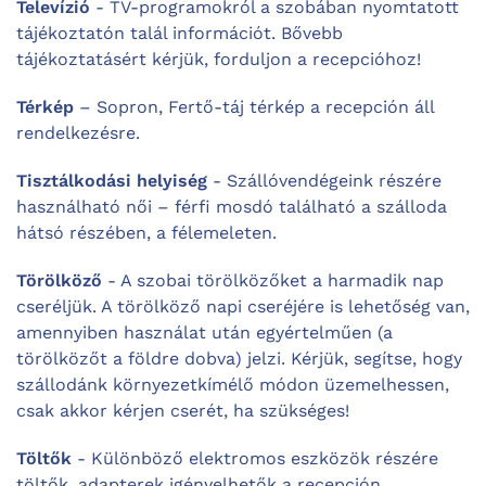
Televízió
- TV-programokról a szobában nyomtatott
tájékoztatón talál információt. Bővebb
tájékoztatásért kérjük, forduljon a recepcióhoz!
Térkép
– Sopron, Fertő-táj térkép a recepción áll
rendelkezésre.
Tisztálkodási helyiség
- Szállóvendégeink részére
használható női – férfi mosdó található a szálloda
hátsó részében, a félemeleten.
Törölköző
- A szobai törölközőket a harmadik nap
cseréljük. A törölköző napi cseréjére is lehetőség van,
amennyiben használat után egyértelműen (a
törölközőt a földre dobva) jelzi. Kérjük, segítse, hogy
szállodánk környezetkímélő módon üzemelhessen,
csak akkor kérjen cserét, ha szükséges!
Töltők
- Különböző elektromos eszközök részére
töltők, adapterek igényelhetők a recepción.