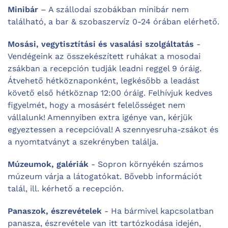
Minibár
– A szállodai szobákban minibár nem
található, a bar & szobaszervíz 0-24 órában elérhető.
Mosási, vegytisztítási és vasalási szolgáltatás
-
Vendégeink az összekészített ruhákat a mosodai
zsákban a recepción tudják leadni reggel 9 óráig.
Átvehető hétköznaponként, legkésőbb a leadást
követő első hétköznap 12:00 óráig. Felhívjuk kedves
figyelmét, hogy a mosásért felelősséget nem
vállalunk! Amennyiben extra igénye van, kérjük
egyeztessen a recepcióval! A szennyesruha-zsákot és
a nyomtatványt a szekrényben találja.
Múzeumok, galériák
- Sopron környékén számos
múzeum várja a látogatókat. Bővebb információt
talál, ill. kérhető a recepción.
Panaszok, észrevételek
- Ha bármivel kapcsolatban
panasza, észrevétele van itt tartózkodása idején,