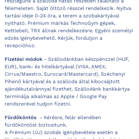
részlegünk a szálloda hátsó részében található a
félemeleten. Saját öltöző résszel rendelkezik. Nyitva
tartási ideje 0-24 óra, a terem a szobakártyával
nyitható. Prémium márkás TechnoGym gépek,
Kettlebell, TRX állnak rendelkezésre. Egyéni személyi
edzés igénybevehető. Kérjük, forduljon a
recepcióhoz.
Fizetési módok
- Szállodánkban készpénzzel (HUF,
EUR), bank- és hitelkártyával (VISA, AMEX,
Cirrus/Maestro, Eurocard/Mastercard), Széchenyi
Pihenő kártyával és a szálloda által kibocsájtott
ajándékutalvánnyal fizethet. Szállodánk bankkártya
terminálja alkalmas az Apple / Google Pay
rendszerével tudjon fizetni.
Fürdőköntös
- Kérésre, felár ellenében
fürdőköntöst biztosítunk.
A Prémium (ÚJ) szobák igénybevétele esetén a