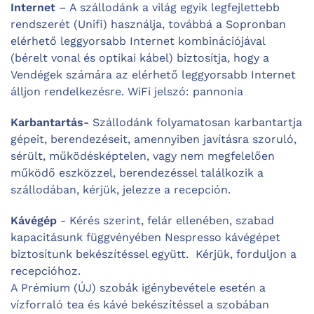
Internet
– A szállodánk a világ egyik legfejlettebb
rendszerét (Unifi) használja, továbbá a Sopronban
elérhető leggyorsabb Internet kombinációjával
(bérelt vonal és optikai kábel) biztosítja, hogy a
Vendégek számára az elérhető leggyorsabb Internet
álljon rendelkezésre. WiFi jelszó: pannonia
Karbantartás-
Szállodánk folyamatosan karbantartja
gépeit, berendezéseit, amennyiben javításra szoruló,
sérült, működésképtelen, vagy nem megfelelően
működő eszközzel, berendezéssel találkozik a
szállodában, kérjük, jelezze a recepción.
Kávégép
- Kérés szerint, felár ellenében, szabad
kapacitásunk függvényében Nespresso kávégépet
biztosítunk bekészítéssel együtt. Kérjük, forduljon a
recepcióhoz.
A Prémium (ÚJ) szobák igénybevétele esetén a
vízforraló tea és kávé bekészítéssel a szobában