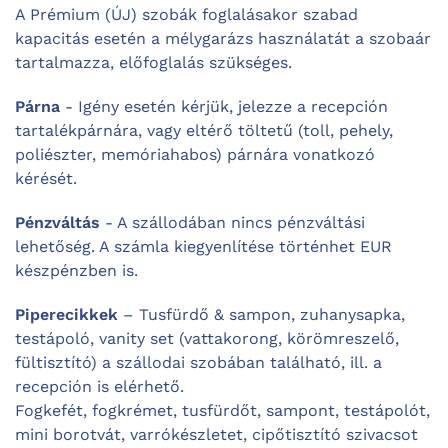
A Prémium (ÚJ) szobák foglalásakor szabad
kapacitás esetén a mélygarázs használatát a szobaár
tartalmazza, előfoglalás szükséges.
Párna
- Igény esetén kérjük, jelezze a recepción
tartalékpárnára, vagy eltérő töltetű (toll, pehely,
poliészter, memóriahabos) párnára vonatkozó
kérését.
Pénzváltás
- A szállodában nincs pénzváltási
lehetőség. A számla kiegyenlítése történhet EUR
készpénzben is.
Piperecikkek
– Tusfürdő & sampon, zuhanysapka,
testápoló, vanity set (vattakorong, körömreszelő,
fültisztító) a szállodai szobában található, ill. a
recepción is elérhető.
Fogkefét, fogkrémet, tusfürdőt, sampont, testápolót,
mini borotvát, varrókészletet, cipőtisztító szivacsot