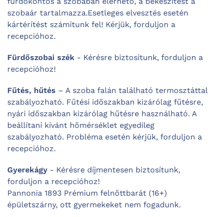
fürdőköntös a szobában elérhető, a bekészítést a
szobaár tartalmazza.
Esetleges elvesztés esetén
kártérítést számítunk fel! Kérjük, forduljon a
recepcióhoz.
Fürdőszobai szék
- Kérésre biztosítunk, forduljon a
recepcióhoz!
Fűtés, hűtés
– A szoba falán található termosztáttal
szabályozható. Fűtési időszakban kizárólag fűtésre,
nyári időszakban kizárólag hűtésre használható. A
beállítani kívánt hőmérséklet egyedileg
szabályozható. Probléma esetén kérjük, forduljon a
recepcióhoz.
Gyerekágy
- Kérésre díjmentesen biztosítunk,
forduljon a recepcióhoz!
Pannonia 1893 Prémium felnőttbarát (16+)
épületszárny, ott gyermekeket nem fogadunk.