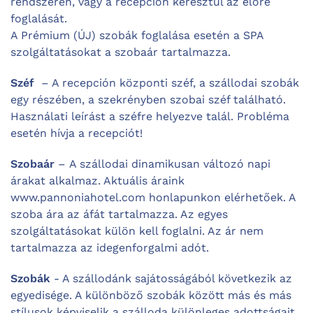
rendszeren, vagy a recepción keresztül az előre
foglalását.
A Prémium (ÚJ) szobák foglalása esetén a SPA
szolgáltatásokat a szobaár tartalmazza.
Széf
– A recepción központi széf, a szállodai szobák
egy részében, a szekrényben szobai széf található.
Használati leírást a széfre helyezve talál. Probléma
esetén hívja a recepciót!
Szobaár
– A szállodai dinamikusan változó napi
árakat alkalmaz. Aktuális áraink
www.pannoniahotel.com honlapunkon elérhetőek. A
szoba ára az áfát tartalmazza. Az egyes
szolgáltatásokat külön kell foglalni. Az ár nem
tartalmazza az idegenforgalmi adót.
Szobák
- A szállodánk sajátosságából következik az
egyedisége. A különböző szobák között más és más
stílusok képviselik a szálloda különleges adottságait.