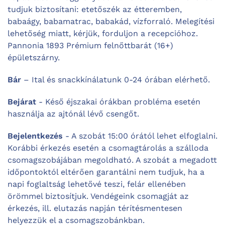
tudjuk biztosítani: etetőszék az étteremben,
babaágy, babamatrac, babakád, vízforraló. Melegítési
lehetőség miatt, kérjük, forduljon a recepcióhoz.
Pannonia 1893 Prémium felnőttbarát (16+)
épületszárny.
Bár
– Ital és snackkínálatunk 0-24 órában elérhető.
Bejárat
- Késő éjszakai órákban probléma esetén
használja az ajtónál lévő csengőt.
Bejelentkezés
- A szobát 15:00 órától lehet elfoglalni.
Korábbi érkezés esetén a csomagtárolás a szálloda
csomagszobájában megoldható. A szobát a megadott
időpontoktól eltérően garantálni nem tudjuk, ha a
napi foglaltság lehetővé teszi, felár ellenében
örömmel biztosítjuk. Vendégeink csomagját az
érkezés, ill. elutazás napján térítésmentesen
helyezzük el a csomagszobánkban.