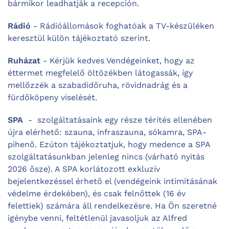
bármikor leadhatják a recepción.
Rádió
- Rádióállomások foghatóak a TV-készüléken
keresztül külön tájékoztató szerint.
Ruházat
- Kérjük kedves Vendégeinket, hogy az
éttermet megfelelő öltözékben látogassák, így
mellőzzék a szabadidőruha, rövidnadrág és a
fürdőköpeny viselését.
SPA
- szolgáltatásaink egy része térítés ellenében
újra elérhető: szauna, infraszauna, sókamra, SPA-
pihenő. Ezúton tájékoztatjuk, hogy medence a SPA
szolgáltatásunkban jelenleg nincs (várható nyitás
2026 ősze).
A SPA korlátozott exkluzív
bejelentkezéssel érhető el (vendégeink intimitásának
védelme érdekében),
és
csak felnőttek (16 év
felettiek
) számára áll rendelkezésre. Ha Ön szeretné
igénybe venni, feltétlenül javasoljuk az Alfred